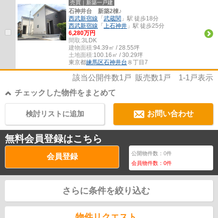
売買｜新築一戸建
石神井台 新築2棟♪
西武新宿線
「
武蔵関
」駅 徒歩18分
西武新宿線
「
上石神井
」駅 徒歩25分
6,280万円
間取:
3LDK
建物面積:
94.39㎡ / 28.55坪
土地面積:
100.16㎡ / 30.29坪
東京都
練馬区
石神井台
８丁目7
該当公開件数
1
戸 販売数
1
戸
1-1
戸表示
チェックした物件をまとめて
検討リストに追加
お問い合わせ
無料会員登録はこちら
公開物件数：
0
件
会員登録
会員物件数：
0
件
さらに条件を絞り込む
物件リクエスト