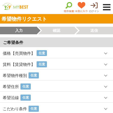
物件検索
お気に入り
ログイン
希望物件リクエスト
入力
確認
送信
ご希望条件
価格【売買物件】
任意
賃料【賃貸物件】
任意
希望物件種別
任意
希望住所
任意
希望沿線
任意
こだわり条件
任意