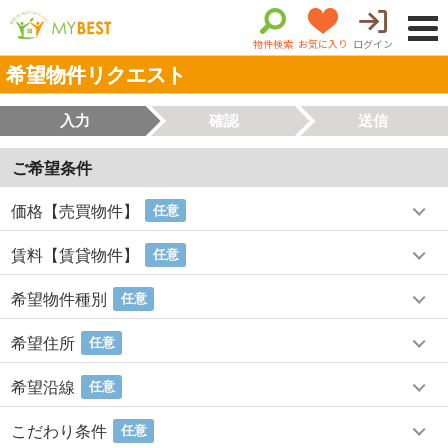
物件検索
お気に入り
ログイン
希望物件リクエスト
入力
確認
送信
ご希望条件
価格【売買物件】
任意
賃料【賃貸物件】
任意
希望物件種別
任意
希望住所
任意
希望沿線
任意
こだわり条件
任意