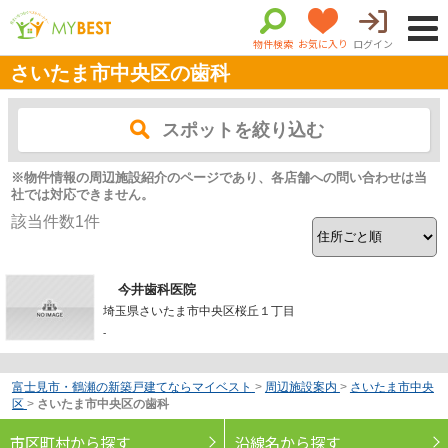
物件検索
お気に入り
ログイン
さいたま市中央区の歯科
スポットを絞り込む
※物件情報の周辺施設紹介のページであり、各店舗への問い合わせは当
社では対応できません。
該当件数
1
件
今井歯科医院
埼玉県さいたま市中央区桜丘１丁目
-
富士見市・鶴瀬の新築戸建てならマイベスト
>
周辺施設案内
>
さいたま市中央
区
>
さいたま市中央区の歯科
市区町村から探す
沿線名から探す