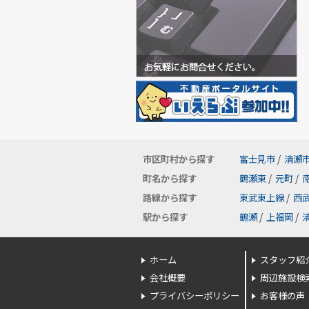
市区町村から探す
富士見市
/
清瀬
町名から探す
鶴瀬東
/
元町
/
路線から探す
東武東上線
/
西
駅から探す
鶴瀬
/
上福岡
/
ホーム
スタッフ紹
会社概要
周辺施設検
プライバシーポリシー
お客様の声