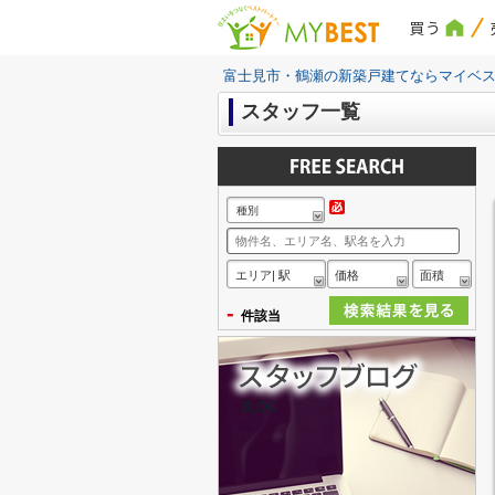
買う
富士見市・鶴瀬の新築戸建てならマイベ
スタッフ一覧
種別
エリア| 駅
価格
面積
-
件該当