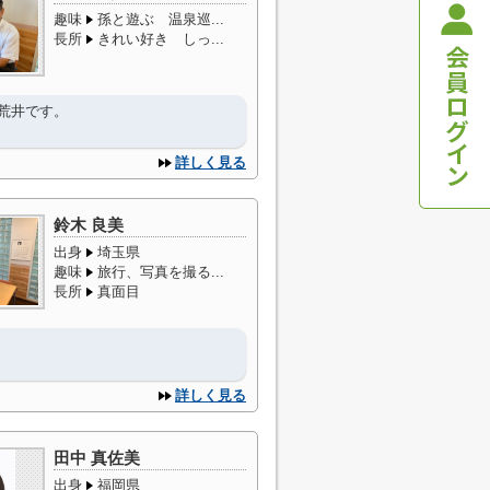
趣味
孫と遊ぶ 温泉巡...
長所
きれい好き しっ...
荒井です。
詳しく見る
鈴木 良美
出身
埼玉県
趣味
旅行、写真を撮る...
長所
真面目
詳しく見る
田中 真佐美
出身
福岡県