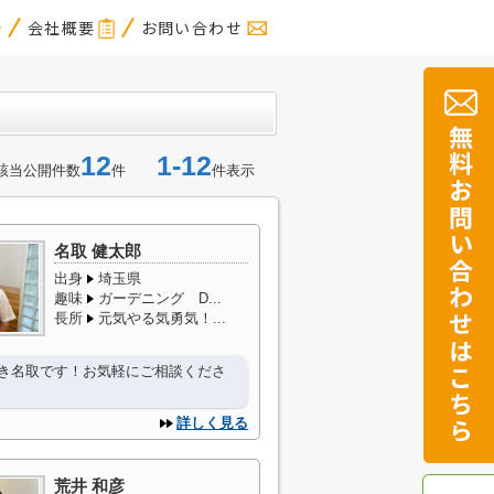
会社概要
お問い合わせ
12
1-12
該当公開件数
件
件表示
名取 健太郎
出身
埼玉県
趣味
ガーデニング D...
長所
元気やる気勇気！...
き名取です！お気軽にご相談くださ
詳しく見る
荒井 和彦