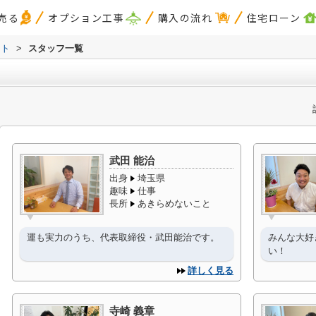
売る
オプション工事
購入の流れ
住宅ローン
スト
>
スタッフ一覧
武田 能治
出身
埼玉県
趣味
仕事
長所
あきらめないこと
運も実力のうち、代表取締役・武田能治です。
みんな大好
い！
詳しく見る
寺崎 義章