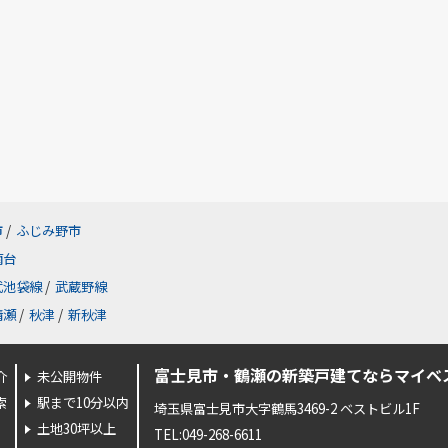
市
/
ふじみ野市
南台
武池袋線
/
武蔵野線
清瀬
/
秋津
/
新秋津
富士見市・鶴瀬の新築戸建てならマイベ
介
未公開物件
索
駅まで10分以内
埼玉県富士見市大字鶴馬3469-2 ベストビル1F
土地30坪以上
TEL:049-268-6611