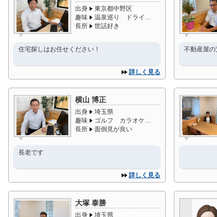
出身
東京都中野区
趣味
温泉巡り ドライ...
長所
世話好き
住宅探しはお任せください！
不動産屋の
詳しく見る
横山 博正
出身
埼玉県
趣味
ゴルフ カラオケ...
長所
面倒見が良い
長老です
詳しく見る
大塚 泰勝
出身
埼玉県