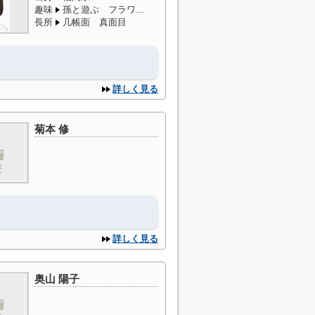
趣味
孫と遊ぶ フラワ...
長所
几帳面 真面目
詳しく見る
菊本 修
詳しく見る
奥山 陽子