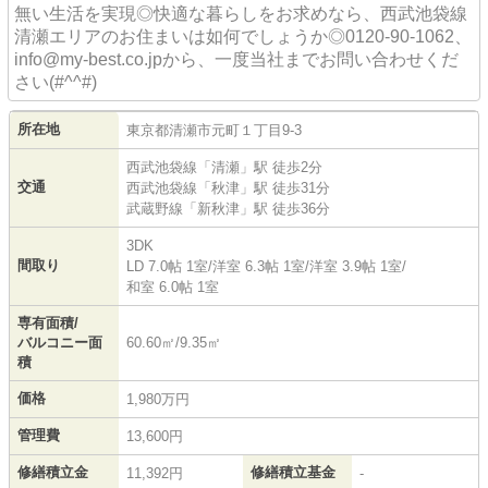
無い生活を実現◎快適な暮らしをお求めなら、西武池袋線
清瀬エリアのお住まいは如何でしょうか◎0120-90-1062、
info@my-best.co.jpから、一度当社までお問い合わせくだ
さい(#^^#)
所在地
東京都
清瀬市
元町
１丁目9-3
西武池袋線
「
清瀬
」駅 徒歩2分
交通
西武池袋線
「
秋津
」駅 徒歩31分
武蔵野線
「
新秋津
」駅 徒歩36分
3DK
間取り
LD 7.0帖 1室
/
洋室 6.3帖 1室
/
洋室 3.9帖 1室
/
和室 6.0帖 1室
専有面積/
バルコニー面
60.60㎡/9.35㎡
積
価格
1,980万円
管理費
13,600円
修繕積立金
修繕積立基金
11,392円
-