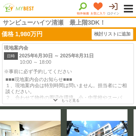
物件検索
お気に入り
ログイン
サンビューハイツ清瀬 最上階3DK！
価格
1,980
万円
検討リストに追加
現地案内会
2025年6月30日 ～ 2025年8月31日
日時
10:00 ～ 18:00
※事前に必ず予約してください
■■■現地案内会のお知らせ■■■
１、現地案内会は特別時間は問いません。担当者にご相
談ください。
２、合わせて物件の周辺住環境、小・中学校やスーパ
もっと見る
ー、ドラックストア等もご案内致します。
３、ご希望条件等を教えていただければ、ネットに載っ
ていない物件情報などもご紹介可能です。
※ご予約
物件によって事前に鍵の手配が必要な場合がございま
す。ご予約はお早めに！