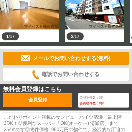
※お約束当日は
１、当社の送迎車にて、ご自宅、ご自宅周辺、ご指定の
駅までお迎えにあがり現地へ向かいます。（無料）
２、マイカーにて当社へご来店いただき、周辺物件検索
後、現地へ向かいます。
1/17
2/17
３、直接現地待ち合わせもOKです。
メールでお問い合わせする(無料)
電話でお問い合わせする
無料会員登録はこちら
公開物件数：
0
件
会員登録
会員物件数：
0
件
こだわりポイント満載のサンビューハイツ清瀬 最上階
3DK！◎便利なスーパー「OK(オーケー) 清瀬店」まで
254mです◎物件価格1980万円の物件で、経済的な圧迫の