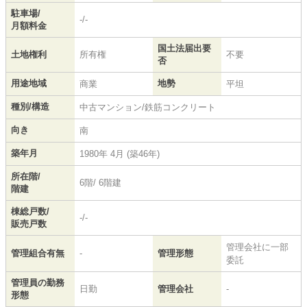
駐車場/
-/-
月額料金
国土法届出要
土地権利
所有権
不要
否
用途地域
地勢
商業
平坦
種別/構造
中古マンション/鉄筋コンクリート
向き
南
築年月
1980年 4月 (築46年)
所在階/
6階/ 6階建
階建
棟総戸数/
-/-
販売戸数
管理会社に一部
管理組合有無
-
管理形態
委託
管理員の勤務
日勤
管理会社
-
形態