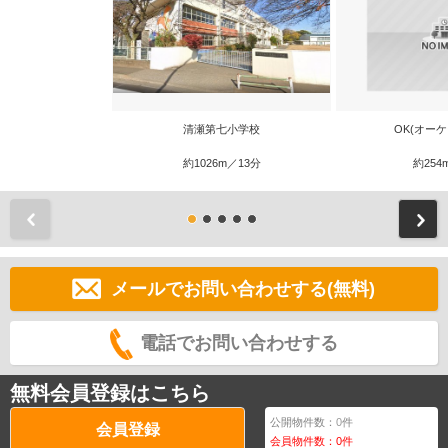
清瀬第七小学校
OK(オーケ
約1026m／13分
約254
前
メールでお問い合わせする(無料)
電話でお問い合わせする
無料会員登録はこちら
公開物件数：
0
件
会員登録
会員物件数：
0
件