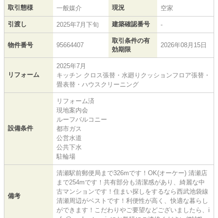
取引態様
現況
一般媒介
空家
引渡し
建築確認番号
2025年7月下旬
-
取引条件の有
物件番号
95664407
2026年08月15日
効期限
2025年7月
リフォーム
キッチン クロス張替・水廻りクッションフロア張替・
畳表替・ハウスクリーニング
リフォーム済
現地案内会
ルーフバルコニー
設備条件
都市ガス
公営水道
公共下水
駐輪場
清瀬駅前郵便局まで326mです！OK(オーケー) 清瀬店
まで254mです！共有部分も清潔感があり、綺麗な中
古マンションです！住まい探しをするなら西武池袋線
備考
清瀬周辺がベストです！利便性が高く、快適な暮らし
ができます！こだわりやご要望などございましたら、i