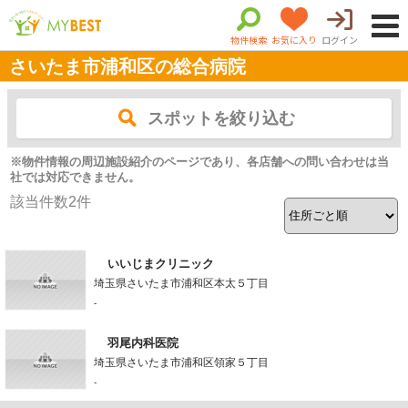
物件検索
お気に入り
ログイン
さいたま市浦和区の総合病院
スポットを絞り込む
※物件情報の周辺施設紹介のページであり、各店舗への問い合わせは当
社では対応できません。
該当件数
2
件
いいじまクリニック
埼玉県さいたま市浦和区本太５丁目
-
羽尾内科医院
埼玉県さいたま市浦和区領家５丁目
-