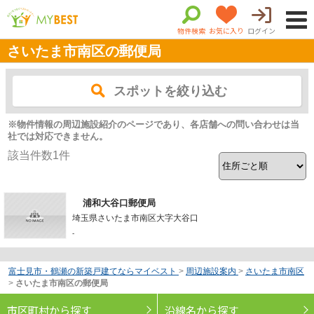
物件検索
お気に入り
ログイン
さいたま市南区の郵便局
スポットを絞り込む
※物件情報の周辺施設紹介のページであり、各店舗への問い合わせは当
社では対応できません。
該当件数
1
件
浦和大谷口郵便局
埼玉県さいたま市南区大字大谷口
-
富士見市・鶴瀬の新築戸建てならマイベスト
>
周辺施設案内
>
さいたま市南区
>
さいたま市南区の郵便局
市区町村から探す
沿線名から探す