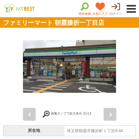
物件検索
お気に入り
ログイン
ファミリーマート 朝霞膝折一丁目店
前
次
画像タップで拡大表示【
1
/1】
所在地
埼玉県朝霞市膝折町１丁目9-44