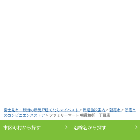
富士見市・鶴瀬の新築戸建てならマイベスト
>
周辺施設案内
>
朝霞市
>
朝霞市
のコンビニエンスストア
>
ファミリーマート 朝霞膝折一丁目店
市区町村から探す
沿線名から探す