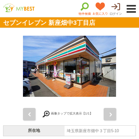
物件検索
お気に入り
ログイン
セブンイレブン 新座畑中3丁目店
前
次
画像タップで拡大表示【
1
/1】
所在地
埼玉県新座市畑中３丁目5-10