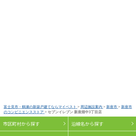
富士見市・鶴瀬の新築戸建てならマイベスト
>
周辺施設案内
>
新座市
>
新座市
のコンビニエンスストア
>
セブンイレブン 新座畑中3丁目店
市区町村から探す
沿線名から探す