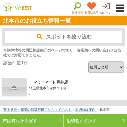
物件検索
お気に入り
ログイン
北本市のお役立ち情報一覧
スポットを絞り込む
※物件情報の周辺施設紹介のページであり、各店舗への問い合わせは当
社では対応できません。
該当件数
1
件
マミーマート 深井店
埼玉県北本市深井２丁目
-
富士見市・鶴瀬の新築戸建てならマイベスト
>
周辺施設案内
>
北本市
市区町村から探す
沿線名から探す