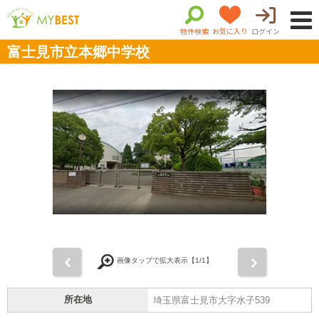
物件検索
お気に入り
ログイン
富士見市立本郷中学校
前
次
画像タップで拡大表示【
1
/1】
所在地
埼玉県富士見市大字水子539