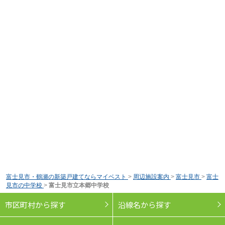
富士見市・鶴瀬の新築戸建てならマイベスト
>
周辺施設案内
>
富士見市
>
富士
見市の中学校
>
富士見市立本郷中学校
市区町村から探す
沿線名から探す