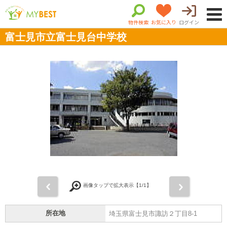
物件検索
お気に入り
ログイン
富士見市立富士見台中学校
前
次
画像タップで拡大表示【
1
/1】
所在地
埼玉県富士見市諏訪２丁目8-1