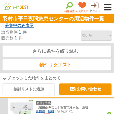
物件検索
お気に入り
ログイン
羽村市平日夜間急患センターの周辺物件一覧
募集中のみ表示
1
該当物件
件
1
販売数
件
さらに条件を絞り込む
物件リクエスト
チェックした物件をまとめて
検討リストに追加
お問い合わせ
売買｜売地
【建築条件なし】羽村市緑ヶ丘 売地
青梅線
「
羽村
」駅 徒歩12分