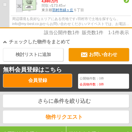
4,880万円
間取:
-/173.45㎡
東京都
羽村市
緑ヶ丘
５丁目
周辺環境も良好なエリアにある売地です♪羽村市で土地を探すなら、
info@my-best.co.jpからお問い合わせください♪マイベストでは、お電話で
のお問い合わせも0120-90-1062まで承っており...
該当公開件数
1
件 販売数
1
件
1-1
件表示
チェックした物件をまとめて
検討リストに追加
お問い合わせ
無料会員登録はこちら
公開物件数：
0
件
会員登録
会員物件数：
0
件
さらに条件を絞り込む
物件リクエスト