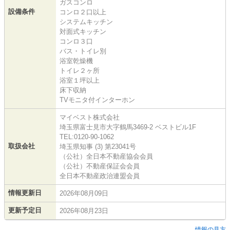
ガスコンロ
設備条件
コンロ２口以上
システムキッチン
対面式キッチン
コンロ３口
バス・トイレ別
浴室乾燥機
トイレ２ヶ所
浴室１坪以上
床下収納
TVモニタ付インターホン
マイベスト株式会社
埼玉県富士見市大字鶴馬3469-2 ベストビル1F
TEL:0120-90-1062
取扱会社
埼玉県知事 (3) 第23041号
（公社）全日本不動産協会会員
（公社）不動産保証会会員
全日本不動産政治連盟会員
情報更新日
2026年08月09日
更新予定日
2026年08月23日
情報の見方