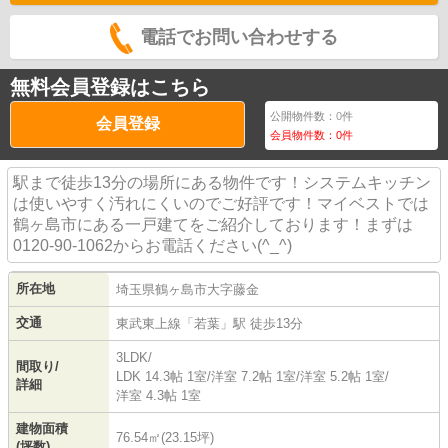
電話でお問い合わせする
無料会員登録はこちら
公開物件数：
0
件
会員登録
会員物件数：
0
件
駅まで徒歩13分の場所にある物件です！システムキッチン
は使いやすく汚れにくいのでご好評です！マイベストでは
鶴ヶ島市にある一戸建てをご紹介しております！まずは
0120-90-1062からお電話ください(^_^)
所在地
埼玉県
鶴ヶ島市
大字藤金
交通
東武東上線
「
若葉
」駅 徒歩13分
3LDK/
間取り/
LDK 14.3帖 1室
/
洋室 7.2帖 1室
/
洋室 5.2帖 1室
/
詳細
洋室 4.3帖 1室
建物面積
76.54㎡(23.15坪)
(坪数)