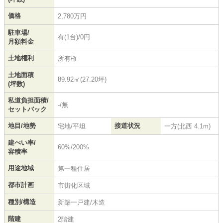
価格
2,780万円
駐車場/
有(1台)/0円
月額料金
土地権利
所有権
土地面積
89.92㎡(27.20坪)
(坪数)
私道負担面積/
-/無
セットバック
地目/地勢
接道状況
宅地/平坦
一方(北西 4.1m)
建ぺい率/
60%/200%
容積率
用途地域
第一種住居
都市計画
市街化区域
種別/構造
新築一戸建/木造
階建
2階建