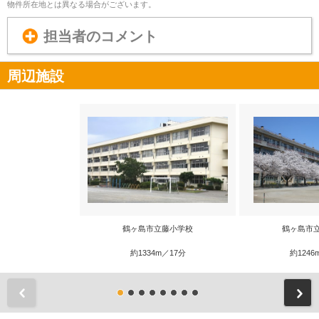
物件所在地とは異なる場合がございます。
担当者のコメント
周辺施設
鶴ヶ島市立藤小学校
鶴ヶ島市
約1334m／17分
約1246
前