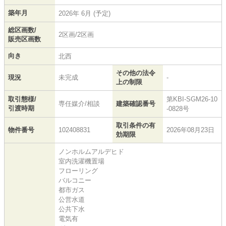
築年月
2026年 6月 (予定)
総区画数/
2区画/2区画
販売区画数
向き
北西
その他の法令
現況
未完成
-
上の制限
取引態様/
第KBI-SGM26-10
専任媒介/相談
建築確認番号
引渡時期
-0828号
取引条件の有
物件番号
102408831
2026年08月23日
効期限
ノンホルムアルデヒド
室内洗濯機置場
フローリング
バルコニー
都市ガス
公営水道
公共下水
電気有