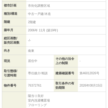
都市計画
市街化調整区域
種別/構造
中古一戸建/木造
階建
2階建
築年月
2006年 11月 (築19年)
総区画数/
-/-
販売区画数
向き
南東
その他の法令
現況
居住中
-
上の制限
取引態様/
専任媒介/相談
建築確認番号
第46012026号
引渡時期
取引条件の有
物件番号
76372761
2026年08月15日
効期限
陽当り良好
室内洗濯機置場
フローリング