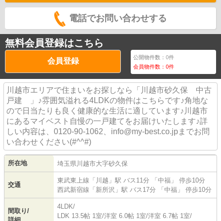
電話でお問い合わせする
無料会員登録はこちら
公開物件数：
0
件
会員登録
会員物件数：
0
件
川越市エリアで住まいをお探しなら「川越市砂久保 中古
戸建 」♪雰囲気溢れる4LDKの物件はこちらです♪角地な
ので日当たりも良く健康的な生活に適しています♪川越市
にあるマイベスト自慢の一戸建てをお届けいたします♪詳
しい内容は、0120-90-1062、info@my-best.co.jpまでお問
い合わせください(#^^#)
所在地
埼玉県
川越市
大字砂久保
東武東上線
「
川越
」駅 バス11分 「中福」 停歩10分
交通
西武新宿線
「
新所沢
」駅 バス17分 「中福」 停歩10分
4LDK/
間取り/
LDK 13.5帖 1室
/
洋室 6.0帖 1室
/
洋室 6.7帖 1室
/
詳細