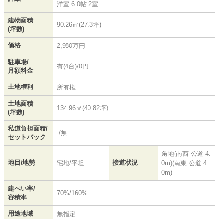
洋室 6.0帖 2室
建物面積
90.26㎡(27.3坪)
(坪数)
価格
2,980万円
駐車場/
有(4台)/0円
月額料金
土地権利
所有権
土地面積
134.96㎡(40.82坪)
(坪数)
私道負担面積/
-/無
セットバック
角地(南西 公道 4.
地目/地勢
接道状況
宅地/平坦
0m)(南東 公道 4.
0m)
建ぺい率/
70%/160%
容積率
用途地域
無指定