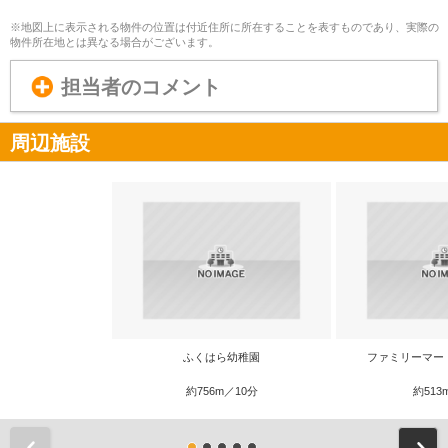
※地図上に表示される物件の位置は付近住所に所在することを表すものであり、実際の
物件所在地とは異なる場合がございます。
担当者のコメント
周辺施設
ふくはら幼稚園
ファミリーマー
約756m／10分
約513
前