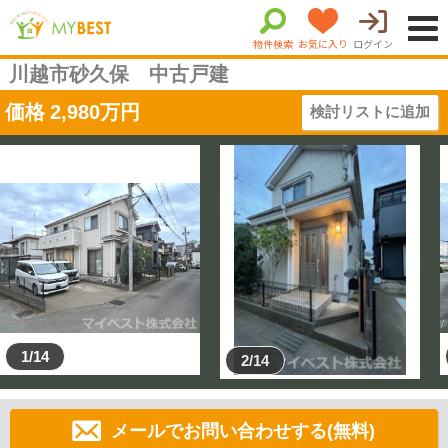
物件検索
お気に入り
ログイン
川越市砂久保 中古戸建
価格
2,980
万円
検討リストに追加
1/14
2/14
メールでお問い合わせする(無料)