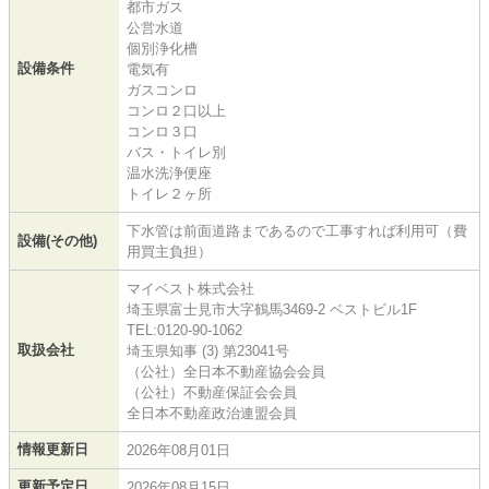
都市ガス
公営水道
個別浄化槽
設備条件
電気有
ガスコンロ
コンロ２口以上
コンロ３口
バス・トイレ別
温水洗浄便座
トイレ２ヶ所
下水管は前面道路まであるので工事すれば利用可（費
設備(その他)
用買主負担）
マイベスト株式会社
埼玉県富士見市大字鶴馬3469-2 ベストビル1F
TEL:0120-90-1062
取扱会社
埼玉県知事 (3) 第23041号
（公社）全日本不動産協会会員
（公社）不動産保証会会員
全日本不動産政治連盟会員
情報更新日
2026年08月01日
更新予定日
2026年08月15日