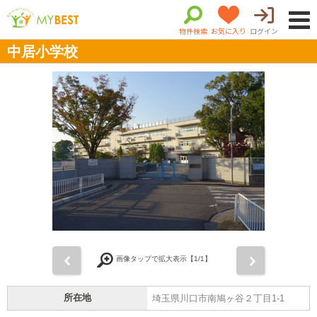
物件検索
お気に入り
ログイン
中居小学校
前
次
画像タップで拡大表示【
1
/1】
所在地
埼玉県川口市南鳩ヶ谷２丁目1-1