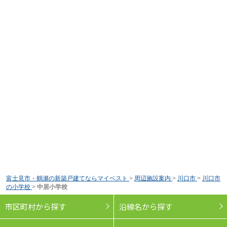
富士見市・鶴瀬の新築戸建てならマイベスト
>
周辺施設案内
>
川口市
>
川口市
の小学校
>
中居小学校
市区町村から探す
沿線名から探す