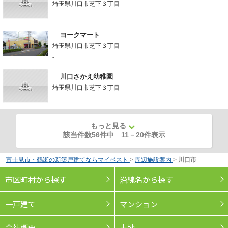
埼玉県川口市芝下３丁目
-
ヨークマート
埼玉県川口市芝下３丁目
-
川口さかえ幼稚園
埼玉県川口市芝下３丁目
-
もっと見る
該当件数56件中
11
－
20
件表示
富士見市・鶴瀬の新築戸建てならマイベスト
>
周辺施設案内
>
川口市
市区町村から探す
沿線名から探す
一戸建て
マンション
会社概要
土地