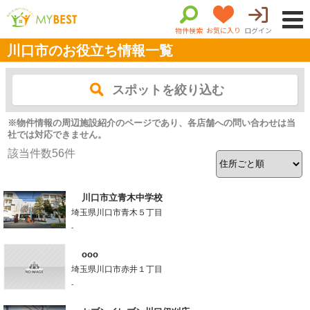
物件検索
お気に入り
ログイン
川口市のお役立ち情報一覧
スポットを絞り込む
※物件情報の周辺施設紹介のページであり、各店舗への問い合わせは当
社では対応できません。
該当件数
56
件
川口市立青木中学校
埼玉県川口市青木５丁目
-
ooo
埼玉県川口市赤井１丁目
-