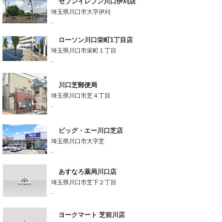
セブンイレブン川口伊刈店
埼玉県川口市大字伊刈
-
ローソン川口栄町1丁目店
埼玉県川口市栄町１丁目
-
川口芝郵便局
埼玉県川口市芝４丁目
-
ビッグ・エー川口芝店
埼玉県川口市大字芝
-
あすなろ薬局川口店
埼玉県川口市芝下２丁目
-
ヨークマート 芝前川店