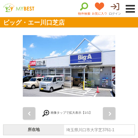
物件検索
お気に入り
ログイン
ビッグ・エー川口芝店
前
次
画像タップで拡大表示【
1
/1】
所在地
埼玉県川口市大字芝3761-1