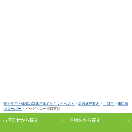
富士見市・鶴瀬の新築戸建てならマイベスト
>
周辺施設案内
>
川口市
>
川口市
のスーパー
>
ビッグ・エー川口芝店
市区町村から探す
沿線名から探す