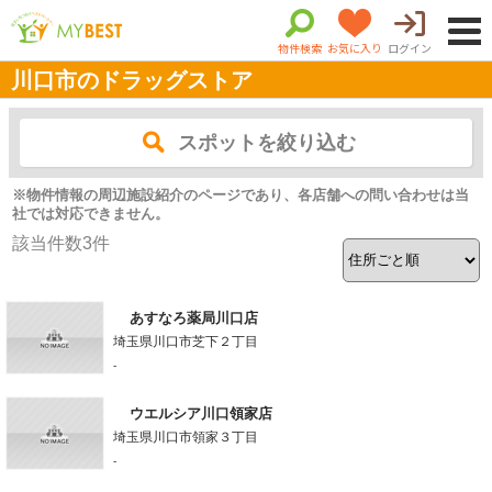
物件検索
お気に入り
ログイン
川口市のドラッグストア
スポットを絞り込む
※物件情報の周辺施設紹介のページであり、各店舗への問い合わせは当
社では対応できません。
該当件数
3
件
あすなろ薬局川口店
埼玉県川口市芝下２丁目
-
ウエルシア川口領家店
埼玉県川口市領家３丁目
-