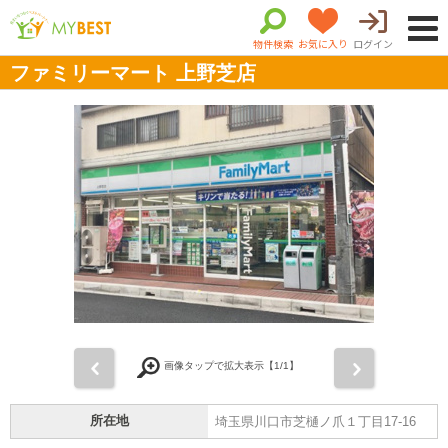
物件検索
お気に入り
ログイン
ファミリーマート 上野芝店
前
次
画像タップで拡大表示【
1
/1】
所在地
埼玉県川口市芝樋ノ爪１丁目17-16