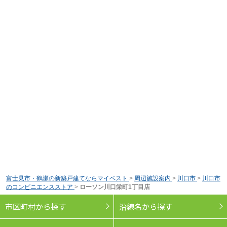
富士見市・鶴瀬の新築戸建てならマイベスト
>
周辺施設案内
>
川口市
>
川口市
のコンビニエンスストア
>
ローソン川口栄町1丁目店
市区町村から探す
沿線名から探す