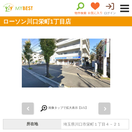
物件検索
お気に入り
ログイン
ローソン川口栄町1丁目店
前
次
画像タップで拡大表示【
1
/1】
所在地
埼玉県川口市栄町１丁目４－２１