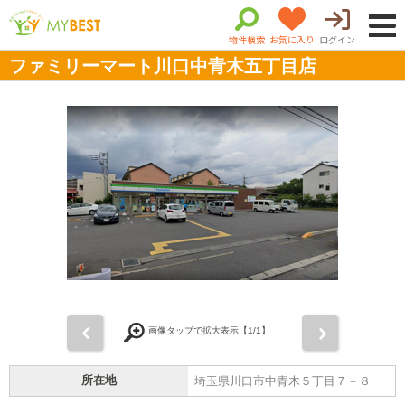
物件検索
お気に入り
ログイン
ファミリーマート川口中青木五丁目店
前
次
画像タップで拡大表示【
1
/1】
所在地
埼玉県川口市中青木５丁目７－８