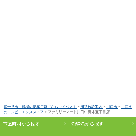
富士見市・鶴瀬の新築戸建てならマイベスト
>
周辺施設案内
>
川口市
>
川口市
のコンビニエンスストア
>
ファミリーマート川口中青木五丁目店
市区町村から探す
沿線名から探す