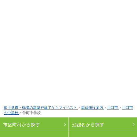
富士見市・鶴瀬の新築戸建てならマイベスト
>
周辺施設案内
>
川口市
>
川口市
の中学校
>
仲町中学校
市区町村から探す
沿線名から探す