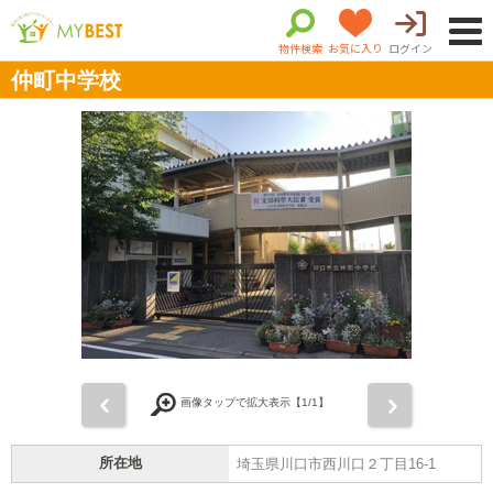
物件検索
お気に入り
ログイン
仲町中学校
前
次
画像タップで拡大表示【
1
/1】
所在地
埼玉県川口市西川口２丁目16-1