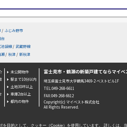
市
/
ふじみ野市
南台
武池袋線
/
武蔵野線
清瀬
/
秋津
/
新秋津
富士見市・鶴瀬の新築戸建てならマイベ
介
未公開物件
索
駅まで10分以内
埼玉県富士見市大字鶴馬3469-2 ベストビル1F
土地30坪以上
TEL:049-268-6611
せ
車庫2台以上
FAX:049-268-6612
都内の物件
Copyright(c) マイベスト株式会社
All Rights Reserved.
を目的として、クッキー（Cookie）を使用しています。
詳しくは、