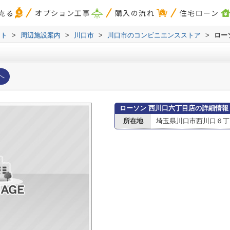
売る
オプション工事
購入の流れ
住宅ローン
スト
>
周辺施設案内
>
川口市
>
川口市のコンビニエンスストア
>
ロー
へ
ローソン 西川口六丁目店の詳細情報
所在地
埼玉県川口市西川口６丁目