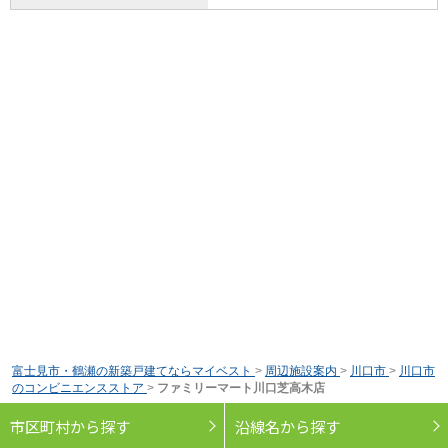
富士見市・鶴瀬の新築戸建てならマイベスト
>
周辺施設案内
>
川口市
>
川口市
のコンビニエンスストア
>
ファミリーマート川口芝高木店
市区町村から探す
沿線名から探す