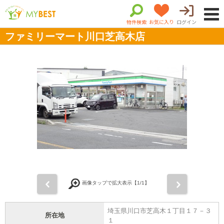
物件検索
お気に入り
ログイン
ファミリーマート川口芝高木店
前
次
画像タップで拡大表示【
1
/1】
埼玉県川口市芝高木１丁目１７－３
所在地
１