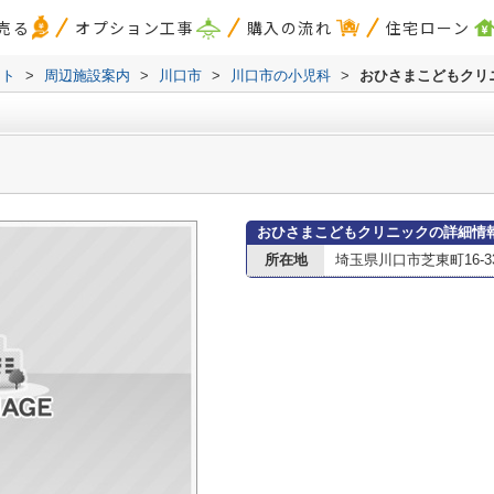
売る
オプション工事
購入の流れ
住宅ローン
スト
>
周辺施設案内
>
川口市
>
川口市の小児科
>
おひさまこどもクリ
おひさまこどもクリニックの詳細情
所在地
埼玉県川口市芝東町16-3