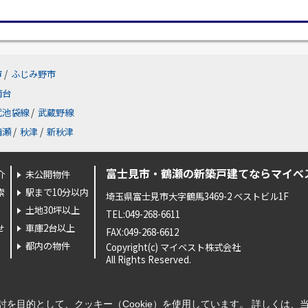
市
/
ふじみ野市
南台
武池袋線
/
武蔵野線
清瀬
/
秋津
/
新秋津
富士見市・鶴瀬の新築戸建てならマイベ
介
未公開物件
索
駅まで10分以内
埼玉県富士見市大字鶴馬3469-2 ベストビル1F
土地30坪以上
TEL:049-268-6611
せ
車庫2台以上
FAX:049-268-6612
都内の物件
Copyright(c) マイベスト株式会社
All Rights Reserved.
を目的として、クッキー（Cookie）を使用しています。
詳しくは、