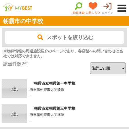
物件検索
お気に入り
ログイン
朝霞市の中学校
スポットを絞り込む
※物件情報の周辺施設紹介のページであり、各店舗への問い合わせは当
社では対応できません。
該当件数
2
件
朝霞市立朝霞第一中学校
埼玉県朝霞市大字膝折
-
朝霞市立朝霞第三中学校
埼玉県朝霞市大字溝沼
-