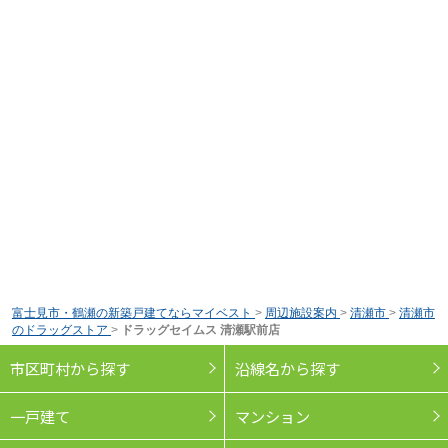
富士見市・鶴瀬の新築戸建てならマイベスト
>
周辺施設案内
>
清瀬市
>
清瀬市
のドラッグストア
>
ドラッグセイムス 清瀬駅前店
市区町村から探す
沿線名から探す
一戸建て
マンション