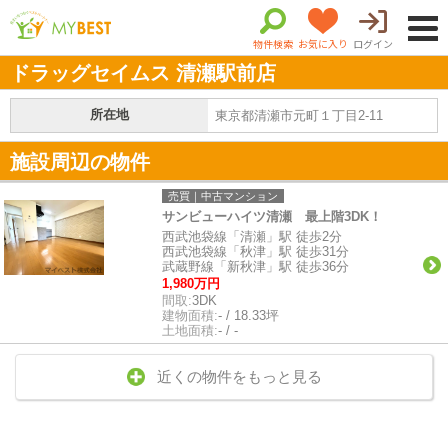
物件検索
お気に入り
ログイン
ドラッグセイムス 清瀬駅前店
所在地
東京都清瀬市元町１丁目2-11
施設周辺の物件
売買｜中古マンション
サンビューハイツ清瀬 最上階3DK！
西武池袋線「清瀬」駅 徒歩2分
西武池袋線「秋津」駅 徒歩31分
武蔵野線「新秋津」駅 徒歩36分
1,980万円
間取:
3DK
建物面積:
- / 18.33坪
土地面積:
- / -
近くの物件をもっと見る