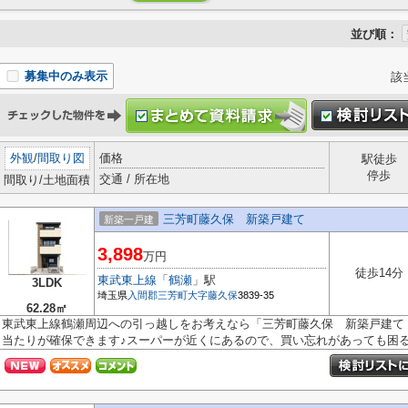
並び順：
募集中のみ表示
該
外観
/
間取り図
価格
駅徒歩
停歩
交通 / 所在地
間取り/土地面積
三芳町藤久保 新築戸建て
新築一戸建
3,898
万円
徒歩14分
東武東上線
「
鶴瀬
」駅
3LDK
埼玉県
入間郡三芳町
大字藤久保
3839-35
62.28㎡
東武東上線鶴瀬周辺への引っ越しをお考えなら「三芳町藤久保 新築戸建て
当たりが確保できます♪スーパーが近くにあるので、買い忘れがあっても困る.