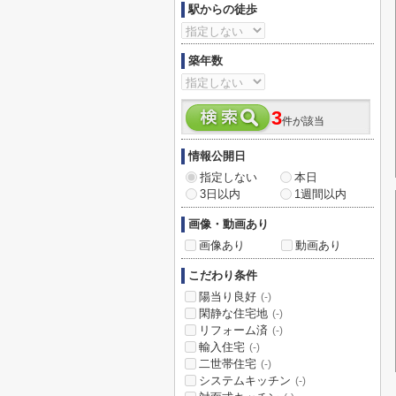
駅からの徒歩
築年数
3
件が該当
情報公開日
指定しない
本日
3日以内
1週間以内
画像・動画あり
画像あり
動画あり
こだわり条件
陽当り良好
(-)
閑静な住宅地
(-)
リフォーム済
(-)
輸入住宅
(-)
二世帯住宅
(-)
システムキッチン
(-)