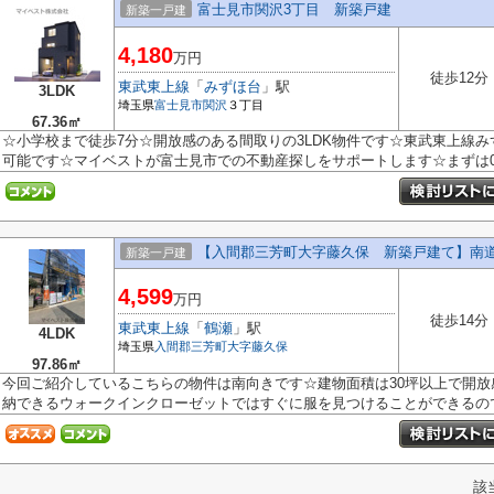
富士見市関沢3丁目 新築戸建
新築一戸建
4,180
万円
徒歩12分
東武東上線
「
みずほ台
」駅
3LDK
埼玉県
富士見市
関沢
３丁目
67.36㎡
☆小学校まで徒歩7分☆開放感のある間取りの3LDK物件です☆東武東上線み
可能です☆マイベストが富士見市での不動産探しをサポートします☆まずは0120-9
【入間郡三芳町大字藤久保 新築戸建て】南
新築一戸建
4,599
万円
徒歩14分
東武東上線
「
鶴瀬
」駅
4LDK
埼玉県
入間郡三芳町
大字藤久保
97.86㎡
今回ご紹介しているこちらの物件は南向きです☆建物面積は30坪以上で開
納できるウォークインクローゼットではすぐに服を見つけることができるので、
該