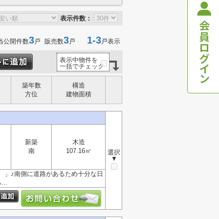
表示件数：
3
3
1-3
当公開件数
戸 販売数
戸
戸表示
表示中物件を
一括でチェック
築年数
構造
方位
建物面積
新築
木造
南
107.16㎡
選択
▼
 」♪南側に道路があるため十分な日
..