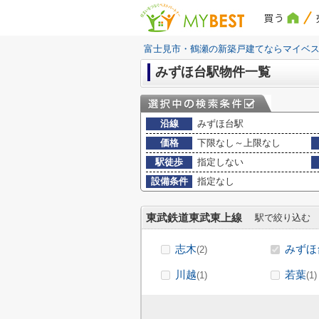
買う
富士見市・鶴瀬の新築戸建てならマイベ
みずほ台駅物件一覧
沿線
みずほ台駅
価格
下限なし～上限なし
駅徒歩
指定しない
設備条件
指定なし
東武鉄道東武東上線
駅で絞り込む
志木
みずほ
(2)
川越
若葉
(1)
(1)