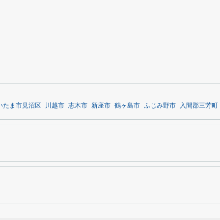
いたま市見沼区
川越市
志木市
新座市
鶴ヶ島市
ふじみ野市
入間郡三芳町