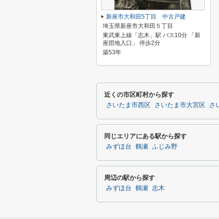
新座市大和田5丁目 中古戸建
埼玉県新座市大和田５丁目
東武東上線「志木」駅 バス10分 「新
座団地入口」 停歩2分
築53年
近くの市区町村から探す
さいたま市西区
さいたま市大宮区
さ
同じエリアにある駅から探す
みずほ台
鶴瀬
ふじみ野
周辺の駅から探す
みずほ台
鶴瀬
志木