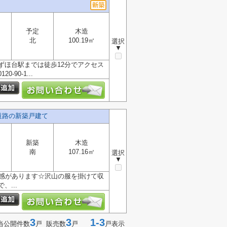
予定
木造
北
100.19㎡
選択
▼
ずほ台駅までは徒歩12分でアクセス
0-1...
道路の新築戸建て
新築
木造
南
107.16㎡
選択
▼
放感があります☆沢山の服を掛けて収
...
3
3
1-3
当公開件数
戸 販売数
戸
戸表示