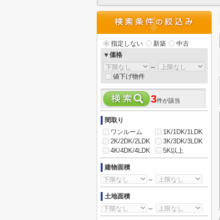
指定しない
新築
中古
▼価格
～
値下げ物件
3
件が該当
間取り
ワンルーム
1K/1DK/1LDK
2K/2DK/2LDK
3K/3DK/3LDK
4K/4DK/4LDK
5K以上
建物面積
～
土地面積
～