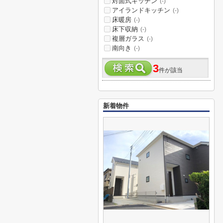
対面式キッチン
(-)
アイランドキッチン
(-)
床暖房
(-)
床下収納
(-)
複層ガラス
(-)
南向き
(-)
3
件が該当
新着物件