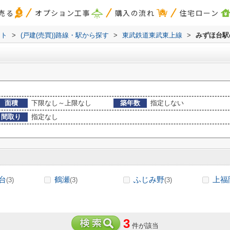
売る
オプション工事
購入の流れ
住宅ローン
スト
>
(戸建(売買))路線・駅から探す
>
東武鉄道東武東上線
>
みずほ台駅
面積
下限なし～上限なし
築年数
指定しない
間取り
指定なし
台
鶴瀬
ふじみ野
上福
(3)
(3)
(3)
3
件が該当