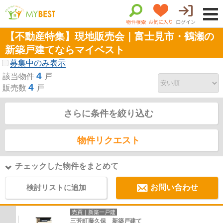
物件検索
お気に入り
ログイン
【不動産特集】現地販売会｜富士見市・鶴瀬の
新築戸建てならマイベスト
募集中のみ表示
4
該当物件
戸
4
販売数
戸
さらに条件を絞り込む
物件リクエスト
チェックした物件をまとめて
検討リストに追加
お問い合わせ
売買｜新築一戸建
三芳町藤久保 新築戸建て