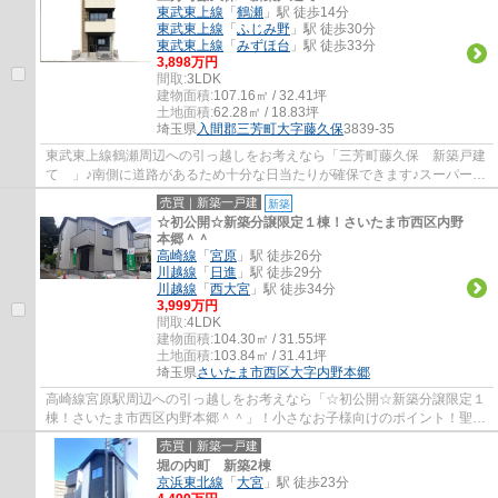
東武東上線
「
鶴瀬
」駅 徒歩14分
東武東上線
「
ふじみ野
」駅 徒歩30分
東武東上線
「
みずほ台
」駅 徒歩33分
3,898万円
間取:
3LDK
建物面積:
107.16㎡ / 32.41坪
土地面積:
62.28㎡ / 18.83坪
埼玉県
入間郡三芳町
大字藤久保
3839-35
東武東上線鶴瀬周辺への引っ越しをお考えなら「三芳町藤久保 新築戸建
て 」♪南側に道路があるため十分な日当たりが確保できます♪スーパーが
近くにあるので、買い忘れがあっても困る...
売買｜新築一戸建
新築
☆初公開☆新築分譲限定１棟！さいたま市西区内野
本郷＾＾
高崎線
「
宮原
」駅 徒歩26分
川越線
「
日進
」駅 徒歩29分
川越線
「
西大宮
」駅 徒歩34分
3,999万円
間取:
4LDK
建物面積:
104.30㎡ / 31.55坪
土地面積:
103.84㎡ / 31.41坪
埼玉県
さいたま市西区
大字内野本郷
高崎線宮原駅周辺への引っ越しをお考えなら「☆初公開☆新築分譲限定１
棟！さいたま市西区内野本郷＾＾」！小さなお子様向けのポイント！聖学
院大学附属みどり幼稚園が歩いてすぐ徒歩3分...
売買｜新築一戸建
堀の内町 新築2棟
京浜東北線
「
大宮
」駅 徒歩23分