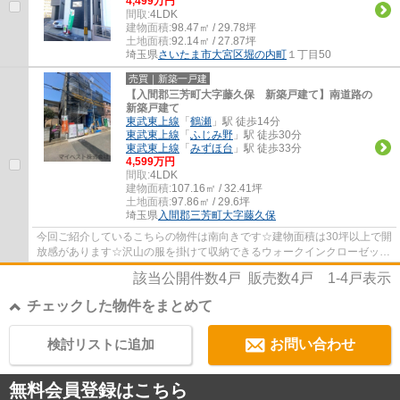
4,499万円
間取:
4LDK
建物面積:
98.47㎡ / 29.78坪
土地面積:
92.14㎡ / 27.87坪
埼玉県
さいたま市大宮区
堀の内町
１丁目50
売買｜新築一戸建
【入間郡三芳町大字藤久保 新築戸建て】南道路の
新築戸建て
東武東上線
「
鶴瀬
」駅 徒歩14分
東武東上線
「
ふじみ野
」駅 徒歩30分
東武東上線
「
みずほ台
」駅 徒歩33分
4,599万円
間取:
4LDK
建物面積:
107.16㎡ / 32.41坪
土地面積:
97.86㎡ / 29.6坪
埼玉県
入間郡三芳町
大字藤久保
今回ご紹介しているこちらの物件は南向きです☆建物面積は30坪以上で開
放感があります☆沢山の服を掛けて収納できるウォークインクローゼット
ではすぐに服を見つけることができるので、...
該当公開件数
4
戸 販売数
4
戸
1-4
戸表示
チェックした物件をまとめて
検討リストに追加
お問い合わせ
無料会員登録はこちら