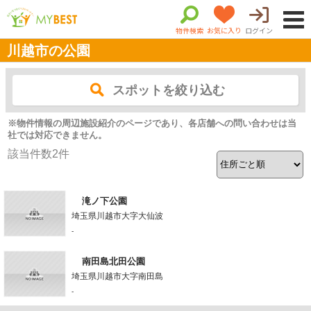
物件検索
お気に入り
ログイン
川越市の公園
スポットを絞り込む
※物件情報の周辺施設紹介のページであり、各店舗への問い合わせは当
社では対応できません。
該当件数
2
件
滝ノ下公園
埼玉県川越市大字大仙波
-
南田島北田公園
埼玉県川越市大字南田島
-