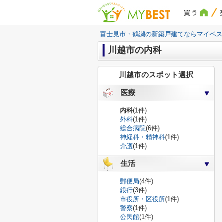
買う
富士見市・鶴瀬の新築戸建てならマイベ
川越市の内科
川越市のスポット選択
医療
内科
(1件)
外科
(1件)
総合病院
(6件)
神経科・精神科
(1件)
介護
(1件)
生活
郵便局
(4件)
銀行
(3件)
市役所・区役所
(1件)
警察
(1件)
公民館
(1件)