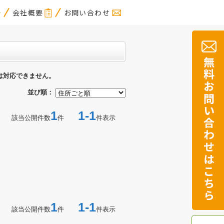
会社概要
お問い合わせ
は対応できません。
並び順：
1
1-1
該当公開件数
件
件表示
1
1-1
該当公開件数
件
件表示