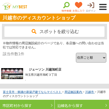
物件検索
お気に入り
ログイン
川越市のディスカウントショップ
スポットを絞り込む
※物件情報の周辺施設紹介のページであり、各店舗への問い合わせは当
社では対応できません。
該当件数
1
件
ジェーソン 川越旭町店
埼玉県川越市旭町３丁目
-
富士見市・鶴瀬の新築戸建てならマイベスト
>
周辺施設案内
>
川越市
>
川越市
のディスカウントショップ
市区町村から探す
沿線名から探す