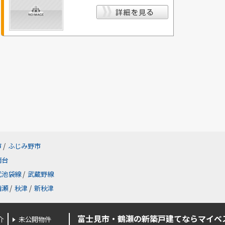
市
/
ふじみ野市
南台
武池袋線
/
武蔵野線
清瀬
/
秋津
/
新秋津
富士見市・鶴瀬の新築戸建てならマイベ
介
未公開物件