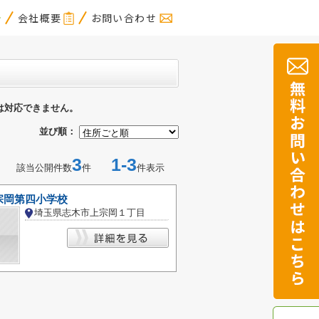
会社概要
お問い合わせ
は対応できません。
並び順：
3
1-3
該当公開件数
件
件表示
宗岡第四小学校
埼玉県志木市上宗岡１丁目