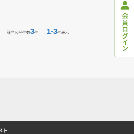
3
1-3
該当公開件数
件
件表示
スト