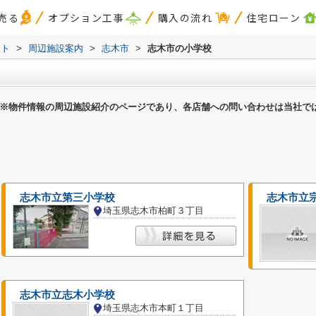
売る
オプション工事
購入の流れ
住宅ローン
スト
>
周辺施設案内
>
志木市
>
志木市の小学校
※物件情報の周辺施設紹介のページであり、各店舗への問い合わせは当社で
志木市立第三小学校
志木市立
埼玉県志木市柏町３丁目
志木市立志木小学校
埼玉県志木市本町１丁目