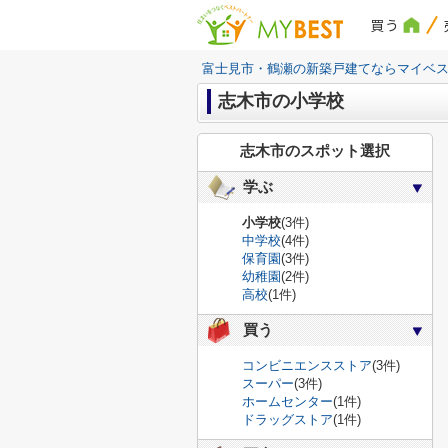
買う
富士見市・鶴瀬の新築戸建てならマイベ
志木市の小学校
志木市のスポット選択
学ぶ
小学校
(3件)
中学校
(4件)
保育園
(3件)
幼稚園
(2件)
高校
(1件)
買う
コンビニエンスストア
(3件)
スーパー
(3件)
ホームセンター
(1件)
ドラッグストア
(1件)