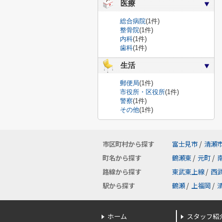
医療
総合病院
(1件)
整骨院
(1件)
内科
(1件)
歯科
(1件)
生活
郵便局
(1件)
市役所・区役所
(1件)
警察
(1件)
その他
(1件)
市区町村から探す
富士見市
/
清瀬
町名から探す
鶴瀬東
/
元町
/
路線から探す
東武東上線
/
西
駅から探す
鶴瀬
/
上福岡
/
ホーム
スタッフ紹