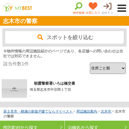
物件検索
お気に入り
ログイン
志木市の警察
スポットを絞り込む
※物件情報の周辺施設紹介のページであり、各店舗への問い合わせは当
社では対応できません。
該当件数
1
件
朝霞警察署いろは橋交番
埼玉県志木市中宗岡１丁目
-
富士見市・鶴瀬の新築戸建てならマイベスト
>
周辺施設案内
>
志木市
>
志木市
の警察
市区町村から探す
沿線名から探す