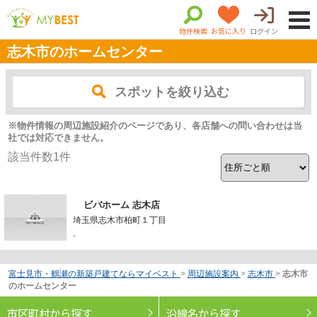
物件検索
お気に入り
ログイン
志木市のホームセンター
スポットを絞り込む
※物件情報の周辺施設紹介のページであり、各店舗への問い合わせは当
社では対応できません。
該当件数
1
件
ビバホーム 志木店
埼玉県志木市柏町１丁目
-
富士見市・鶴瀬の新築戸建てならマイベスト
>
周辺施設案内
>
志木市
>
志木市
のホームセンター
市区町村から探す
沿線名から探す