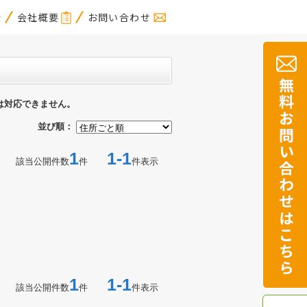
会社概要
お問い合わせ
は対応できません。
並び順：
1
1-1
該当公開件数
件
件表示
1
1-1
該当公開件数
件
件表示