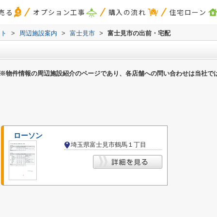
売る
オプション工事
購入の流れ
住宅ローン
スト
>
周辺施設案内
>
富士見市
>
富士見市の出前・宅配
※物件情報の周辺施設紹介のページであり、各店舗への問い合わせは当社で
ローソン
埼玉県富士見市鶴馬１丁目