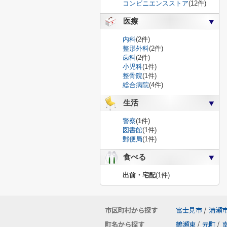
コンビニエンスストア
(12件)
医療
内科
(2件)
整形外科
(2件)
歯科
(2件)
小児科
(1件)
整骨院
(1件)
総合病院
(4件)
生活
警察
(1件)
図書館
(1件)
郵便局
(1件)
食べる
出前・宅配
(1件)
市区町村から探す
富士見市
/
清瀬
町名から探す
鶴瀬東
/
元町
/