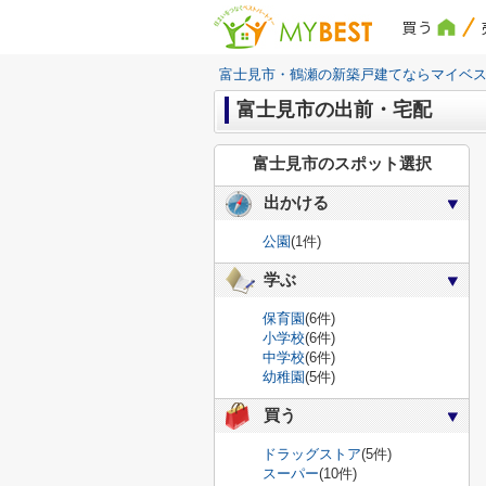
買う
富士見市・鶴瀬の新築戸建てならマイベ
富士見市の出前・宅配
富士見市のスポット選択
出かける
公園
(1件)
学ぶ
保育園
(6件)
小学校
(6件)
中学校
(6件)
幼稚園
(5件)
買う
ドラッグストア
(5件)
スーパー
(10件)