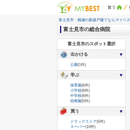
買う
富士見市・鶴瀬の新築戸建てならマイベ
富士見市の総合病院
富士見市のスポット選択
出かける
公園
(1件)
学ぶ
保育園
(6件)
小学校
(6件)
中学校
(6件)
幼稚園
(5件)
買う
ドラッグストア
(5件)
スーパー
(10件)