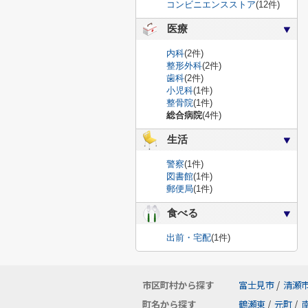
コンビニエンスストア
(12件)
医療
内科
(2件)
整形外科
(2件)
歯科
(2件)
小児科
(1件)
整骨院
(1件)
総合病院
(4件)
生活
警察
(1件)
図書館
(1件)
郵便局
(1件)
食べる
出前・宅配
(1件)
市区町村から探す
富士見市
/
清瀬
町名から探す
鶴瀬東
/
元町
/