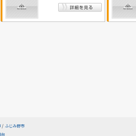
市
/
ふじみ野市
南台