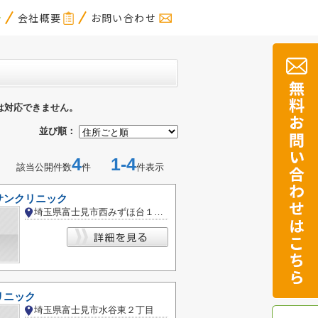
会社概要
お問い合わせ
は対応できません。
並び順：
4
1-4
該当公開件数
件
件表示
サンクリニック
埼玉県富士見市西みずほ台１丁目
リニック
埼玉県富士見市水谷東２丁目