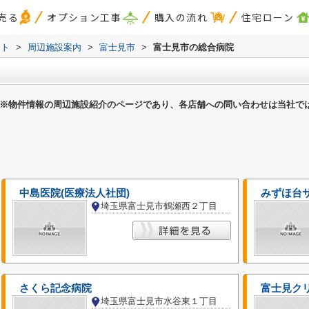
売る
オプション工事
購入の流れ
住宅ローン
スト
>
周辺施設案内
>
富士見市
>
富士見市の総合病院
※物件情報の周辺施設紹介のページであり、各店舗への問い合わせは当社で
中島医院(医療法人社団)
みずほ台
埼玉県富士見市鶴瀬西２丁目
さくら記念病院
富士見ク
埼玉県富士見市水谷東１丁目