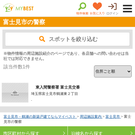
物件検索
お気に入り
ログイン
富士見市の警察
スポットを絞り込む
※物件情報の周辺施設紹介のページであり、各店舗への問い合わせは当
社では対応できません。
該当件数
1
件
東入間警察署 富士見交番
埼玉県富士見市鶴瀬東２丁目
-
富士見市・鶴瀬の新築戸建てならマイベスト
>
周辺施設案内
>
富士見市
>
富士
見市の警察
市区町村から探す
沿線名から探す