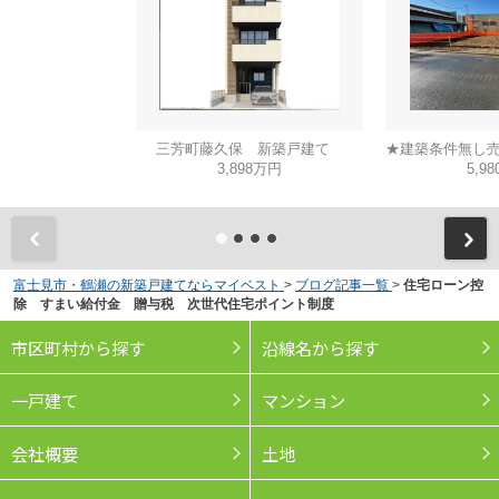
三芳町藤久保 新築戸建て
3,898万円
5,9
富士見市・鶴瀬の新築戸建てならマイベスト
>
ブログ記事一覧
>
住宅ローン控
除 すまい給付金 贈与税 次世代住宅ポイント制度
市区町村から探す
沿線名から探す
一戸建て
マンション
会社概要
土地