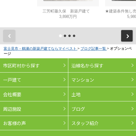
三芳町藤久保 新築戸建て
3,898万円
5,9
富士見市・鶴瀬の新築戸建てならマイベスト
>
ブログ記事一覧
>
オプションペ
ージ
市区町村から探す
沿線名から探す
一戸建て
マンション
会社概要
土地
周辺施設
ブログ
お客様の声
スタッフ紹介